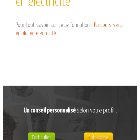
en électricité
CATALOGUE DE FORMATIONS
NOS FORMATIONS PAR MÉTIER
NOS FORMATIONS SÉCURITÉ
Pour tout savoir sur cette formation :
Parcours vers l
NOS PERFECTIONNEMENTS PAR MÉTIER
emploi en électricité
NOS FORMATIONS SUR DEMANDE
INSCRIPTIONS
NOS MODALITÉS D’ACCÈS
OPPORTUNITÉS
AGENDA
Un conseil personnalisé
selon votre profil :
Particulier
Entreprise