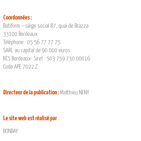
CATALOGUE DE FORMATIONS
NOS FORMATIONS PAR MÉTIER
Coordonnées :
NOS FORMATIONS SÉCURITÉ
Batiform – siège social 87, quai de Brazza
NOS PERFECTIONNEMENTS PAR MÉTIER
33100 Bordeaux
NOS FORMATIONS SUR DEMANDE
Téléphone : 05 56 77 77 75
SARL au capital de 90 000 euros
INSCRIPTIONS
RCS Bordeaux- Siret : 503 759 730 00016
NOS MODALITÉS D’ACCÈS
Code APE 7022 Z
OPPORTUNITÉS
Directeur de la publication :
Matthieu NENY
AGENDA
Le site web est réalisé par
:
BONBAY