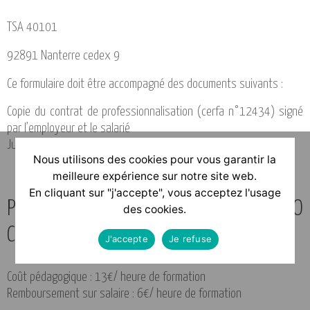
TSA 40101
92891 Nanterre cedex 9
Ce formulaire doit être accompagné des documents suivants :
Copie du contrat de professionnalisation (cerfa n°12434) signé
par l’employeur et le salarié
Justificatif de coordonnées bancaires
Nous utilisons des cookies pour vous garantir la
meilleure expérience sur notre site web.
En cliquant sur "j'accepte", vous acceptez l'usage
Prise en charge formation : OPCO
des cookies.
CONSTRUCTYS
J'accepte
Je refuse
Coût pédagogique : 13€/ heure de formation
Remboursement sur salaire : 6€/ heure de formation