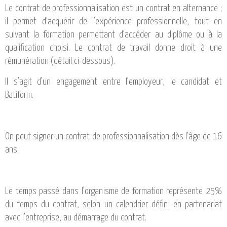
CATALOGUE DE FORMATIONS
Le contrat de professionnalisation est un contrat en alternance ;
il permet d’acquérir de l’expérience professionnelle, tout en
NOS FORMATIONS PAR MÉTIER
suivant la formation permettant d’accéder au diplôme ou à la
NOS FORMATIONS SÉCURITÉ
qualification choisi. Le contrat de travail donne droit à une
NOS PERFECTIONNEMENTS PAR MÉTIER
rémunération (détail ci-dessous).
NOS FORMATIONS SUR DEMANDE
Il s’agit d’un engagement entre l’employeur, le candidat et
INSCRIPTIONS
Batiform.
NOS MODALITÉS D’ACCÈS
OPPORTUNITÉS
On peut signer un contrat de professionnalisation dès l’âge de 16
ans.
AGENDA
Le temps passé dans l’organisme de formation représente 25%
du temps du contrat, selon un calendrier défini en partenariat
avec l’entreprise, au démarrage du contrat.