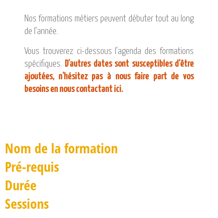
CATALOGUE DE FORMATIONS
Nos formations métiers peuvent débuter tout au long
NOS FORMATIONS PAR MÉTIER
de l’année.
NOS FORMATIONS SÉCURITÉ
NOS PERFECTIONNEMENTS PAR MÉTIER
Vous trouverez ci-dessous l’agenda des formations
NOS FORMATIONS SUR DEMANDE
spécifiques.
D’autres dates sont susceptibles d’être
ajoutées, n’hésitez pas à nous faire part de vos
INSCRIPTIONS
besoins
en nous contactant ici
.
NOS MODALITÉS D’ACCÈS
OPPORTUNITÉS
Nom de la formation
AGENDA
Pré-requis
Durée
Sessions