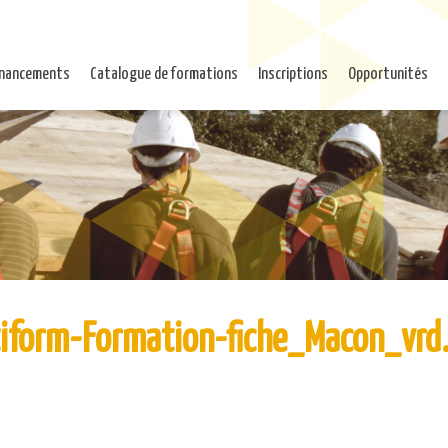
inancements
Catalogue de formations
Inscriptions
Opportunités
iform-Formation-fiche_Macon_vrd