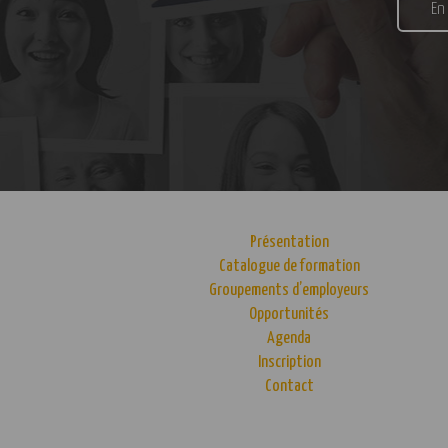
En
Présentation
Catalogue de formation
Groupements d’employeurs
Opportunités
Agenda
Inscription
Contact