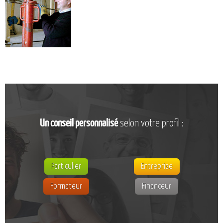
CATALOGUE DE FORMATIONS
NOS FORMATIONS PAR MÉTIER
NOS FORMATIONS SÉCURITÉ
NOS PERFECTIONNEMENTS PAR MÉTIER
NOS FORMATIONS SUR DEMANDE
INSCRIPTIONS
NOS MODALITÉS D’ACCÈS
Un conseil personnalisé
selon votre profil :
OPPORTUNITÉS
AGENDA
Particulier
Entreprise
Formateur
Financeur