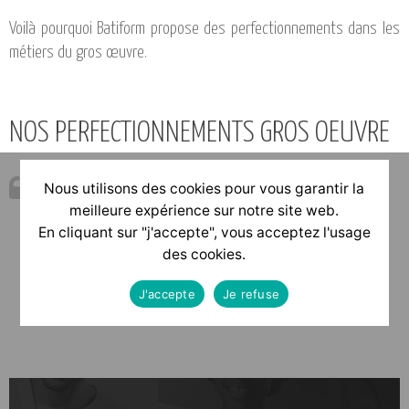
Voilà pourquoi Batiform propose des perfectionnements dans les
métiers du gros œuvre.
NOS PERFECTIONNEMENTS GROS OEUVRE
Nous utilisons des cookies pour vous garantir la
Coffrage Bois
meilleure expérience sur notre site web.
Connaissance des bétons
En cliquant sur "j'accepte", vous acceptez l'usage
des cookies.
Lecture de plans
J'accepte
Je refuse
Autres formations sur demande