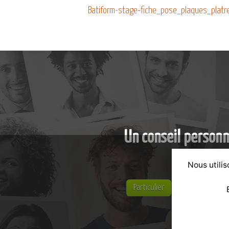
Batiform-stage-fiche_pose_plaques_platr
Un conseil personn
Nous utilis
Particulier
Entreprise