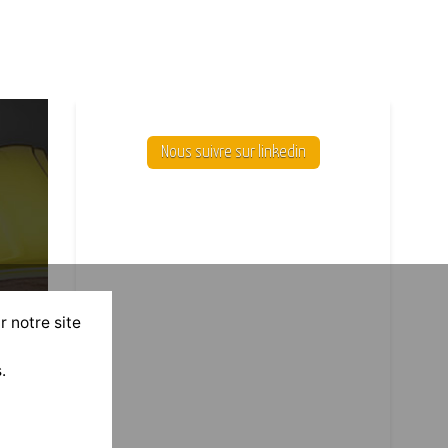
Nous suivre sur linkedin
r notre site
.