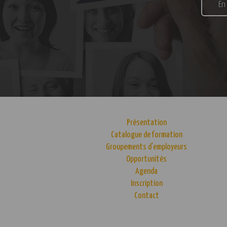
En
Présentation
Catalogue de formation
Groupements d’employeurs
Opportunités
Agenda
Inscription
Contact