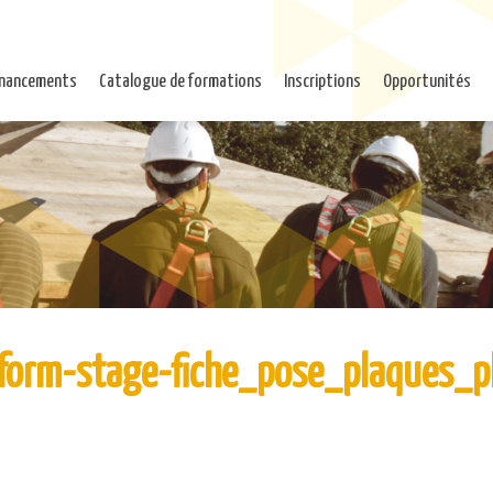
inancements
Catalogue de formations
Inscriptions
Opportunités
form-stage-fiche_pose_plaques_p