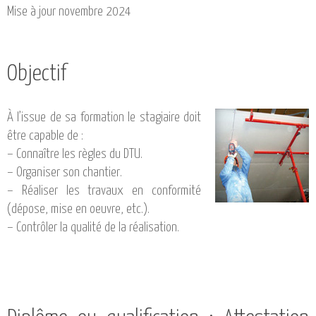
CATALOGUE DE FORMATIONS
Mise à jour novembre 2024
NOS FORMATIONS PAR MÉTIER
NOS FORMATIONS SÉCURITÉ
Objectif
NOS PERFECTIONNEMENTS PAR MÉTIER
NOS FORMATIONS SUR DEMANDE
À l’issue de sa formation le stagiaire doit
INSCRIPTIONS
être capable de :
NOS MODALITÉS D’ACCÈS
– Connaître les règles du DTU.
– Organiser son chantier.
OPPORTUNITÉS
– Réaliser les travaux en conformité
(dépose, mise en oeuvre, etc.).
AGENDA
– Contrôler la qualité de la réalisation.