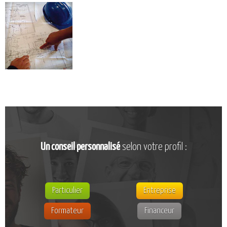
CATALOGUE DE FORMATIONS
NOS FORMATIONS PAR MÉTIER
NOS FORMATIONS SÉCURITÉ
NOS PERFECTIONNEMENTS PAR MÉTIER
NOS FORMATIONS SUR DEMANDE
INSCRIPTIONS
NOS MODALITÉS D’ACCÈS
OPPORTUNITÉS
Un conseil personnalisé
selon votre profil :
AGENDA
Particulier
Entreprise
Formateur
Financeur