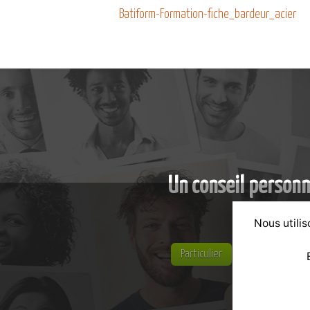
Batiform-Formation-fiche_bardeur_acier
Un conseil personn
Nous utilis
Particulier
Entreprise