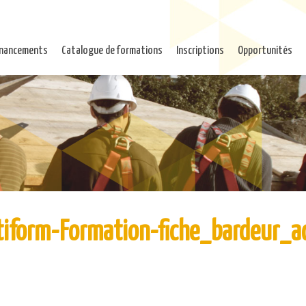
inancements
Catalogue de formations
Inscriptions
Opportunités
tiform-Formation-fiche_bardeur_ac