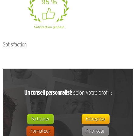
CATALOGUE DE FORMATIONS
NOS FORMATIONS PAR MÉTIER
NOS FORMATIONS SÉCURITÉ
NOS PERFECTIONNEMENTS PAR MÉTIER
NOS FORMATIONS SUR DEMANDE
Satisfaction
INSCRIPTIONS
NOS MODALITÉS D’ACCÈS
OPPORTUNITÉS
AGENDA
Un conseil personnalisé
selon votre profil :
Particulier
Entreprise
Formateur
Financeur