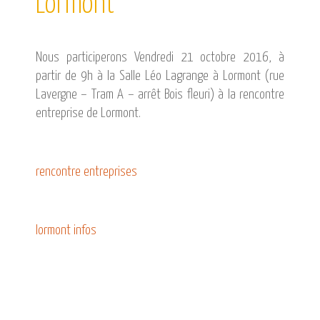
Lormont
CATALOGUE DE FORMATIONS
NOS FORMATIONS PAR MÉTIER
NOS FORMATIONS SÉCURITÉ
Nous participerons Vendredi 21 octobre 2016, à
NOS PERFECTIONNEMENTS PAR MÉTIER
partir de 9h à la Salle Léo Lagrange à Lormont (rue
NOS FORMATIONS SUR DEMANDE
Lavergne – Tram A – arrêt Bois fleuri) à la rencontre
entreprise de Lormont.
INSCRIPTIONS
NOS MODALITÉS D’ACCÈS
rencontre entreprises
OPPORTUNITÉS
AGENDA
lormont infos