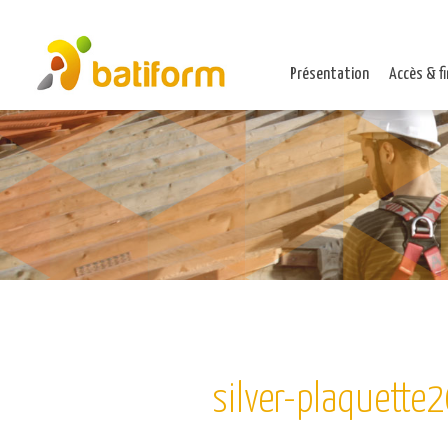
Présentation
Accès & f
silver-plaquett