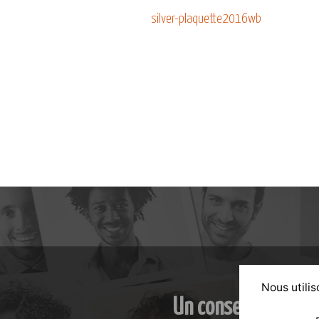
silver-plaquette2016wb
Nous utilis
Un conseil personn