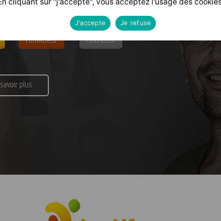
En cliquant sur "j'accepte", vous acceptez l'usage des cookies
J'accepte
Je refuse
Formateur
Financeur
 savoir plus