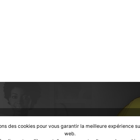
ons des cookies pour vous garantir la meilleure expérience su
alisé
selon votre profil :
web.