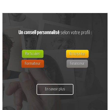
CATALOGUE DE FORMATIONS
NOS FORMATIONS PAR MÉTIER
NOS FORMATIONS SÉCURITÉ
NOS PERFECTIONNEMENTS PAR MÉTIER
NOS FORMATIONS SUR DEMANDE
Un conseil personnalisé
selon votre profil :
INSCRIPTIONS
NOS MODALITÉS D’ACCÈS
Particulier
Entreprise
Formateur
Financeur
OPPORTUNITÉS
AGENDA
En savoir plus