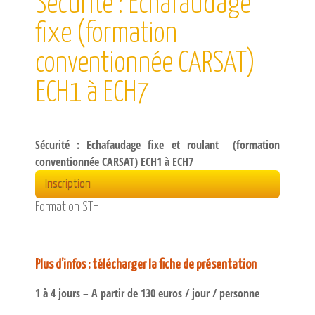
Sécurité : Echafaudage
CATALOGUE DE FORMATIONS
fixe (formation
NOS FORMATIONS PAR MÉTIER
NOS FORMATIONS SÉCURITÉ
conventionnée CARSAT)
NOS PERFECTIONNEMENTS PAR MÉTIER
ECH1 à ECH7
NOS FORMATIONS SUR DEMANDE
INSCRIPTIONS
Sécurité : Echafaudage fixe et roulant (formation
NOS MODALITÉS D’ACCÈS
conventionnée CARSAT) ECH1 à ECH7
OPPORTUNITÉS
Inscription
Formation STH
AGENDA
Plus d’infos : télécharger la fiche de présentation
1 à 4 jours – A partir de 130 euros / jour / personne