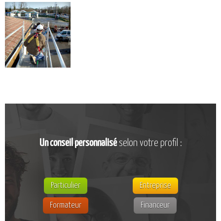
CATALOGUE DE FORMATIONS
NOS FORMATIONS PAR MÉTIER
NOS FORMATIONS SÉCURITÉ
NOS PERFECTIONNEMENTS PAR MÉTIER
NOS FORMATIONS SUR DEMANDE
INSCRIPTIONS
NOS MODALITÉS D’ACCÈS
OPPORTUNITÉS
Un conseil personnalisé
selon votre profil :
AGENDA
Particulier
Entreprise
Formateur
Financeur