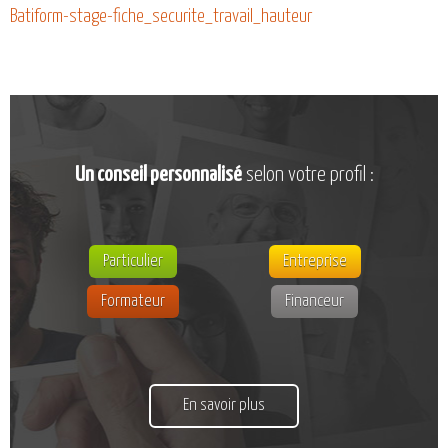
CATALOGUE DE FORMATIONS
Batiform-stage-fiche_securite_travail_hauteur
NOS FORMATIONS PAR MÉTIER
NOS FORMATIONS SÉCURITÉ
NOS PERFECTIONNEMENTS PAR MÉTIER
NOS FORMATIONS SUR DEMANDE
Un conseil personnalisé
selon votre profil :
INSCRIPTIONS
NOS MODALITÉS D’ACCÈS
OPPORTUNITÉS
Particulier
Entreprise
AGENDA
Formateur
Financeur
En savoir plus