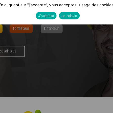
alisé
selon votre profil :
En cliquant sur "j'accepte", vous acceptez l'usage des cookies
J'accepte
Je refuse
Formateur
Financeur
 savoir plus