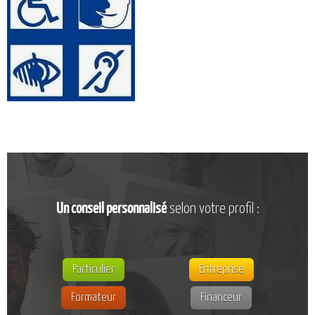
CATALOGUE DE FORMATIONS
NOS FORMATIONS PAR MÉTIER
NOS FORMATIONS SÉCURITÉ
NOS PERFECTIONNEMENTS PAR MÉTIER
NOS FORMATIONS SUR DEMANDE
INSCRIPTIONS
NOS MODALITÉS D’ACCÈS
OPPORTUNITÉS
Un conseil personnalisé
selon votre profil :
AGENDA
Particulier
Entreprise
Formateur
Financeur