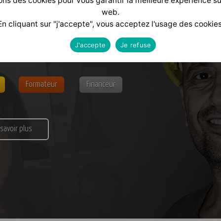
ons des cookies pour vous garantir la meilleure expérience su
web.
En cliquant sur "j'accepte", vous acceptez l'usage des cookies
alisé
selon votre profil :
J'accepte
Je refuse
Formateur
Financeur
 savoir plus