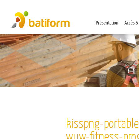
Présentation
Accès &
kisspng-portable
wuw-fitness-pro