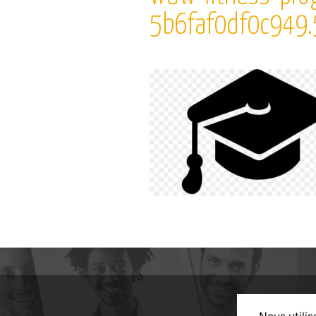
5b6faf0df0c94