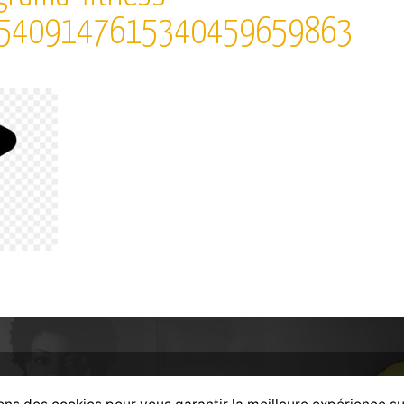
9.5409147615340459659863