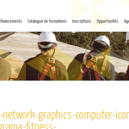
 financements
Catalogue de formations
Inscriptions
Opportunités
Ag
-network-graphics-computer-ico
grama-fitness-