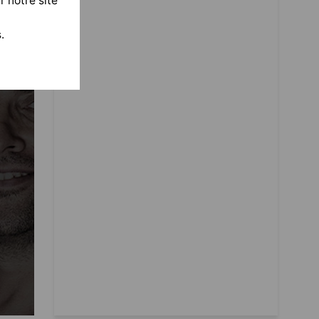
r notre site
.