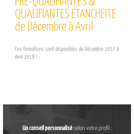
PRE-QUALIFIANTES &
CATALOGUE DE FORMATIONS
QUALIFIANTES ETANCHEITE
NOS FORMATIONS PAR MÉTIER
NOS FORMATIONS SÉCURITÉ
de Décembre à Avril
NOS PERFECTIONNEMENTS PAR MÉTIER
NOS FORMATIONS SUR DEMANDE
Ces formations sont disponibles de Décembre 2017 à
INSCRIPTIONS
Avril 2018 !
NOS MODALITÉS D’ACCÈS
OPPORTUNITÉS
AGENDA
Un conseil personnalisé
selon votre profil :