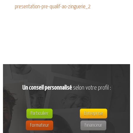
CATALOGUE DE FORMATIONS
presentation-pre-qualif-ao-zinguerie_2
NOS FORMATIONS PAR MÉTIER
NOS FORMATIONS SÉCURITÉ
NOS PERFECTIONNEMENTS PAR MÉTIER
NOS FORMATIONS SUR DEMANDE
INSCRIPTIONS
NOS MODALITÉS D’ACCÈS
OPPORTUNITÉS
Un conseil personnalisé
selon votre profil :
AGENDA
Particulier
Entreprise
Formateur
Financeur