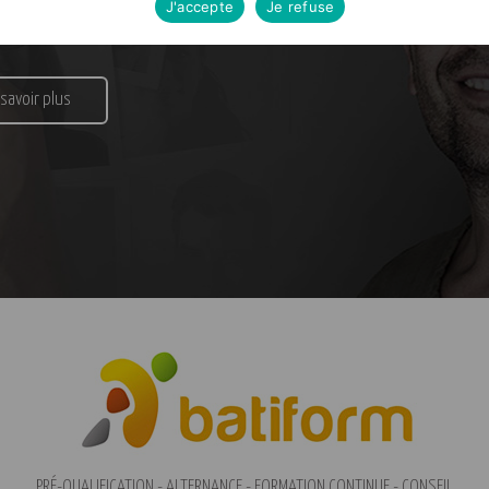
Formateur
Financeur
J'accepte
Je refuse
 savoir plus
PRÉ-QUALIFICATION - ALTERNANCE - FORMATION CONTINUE - CONSEIL