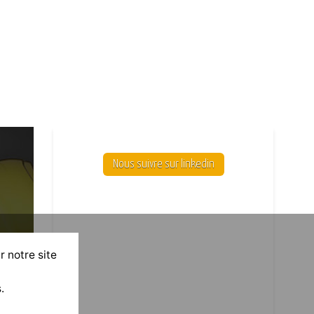
Nous suivre sur linkedin
r notre site
.