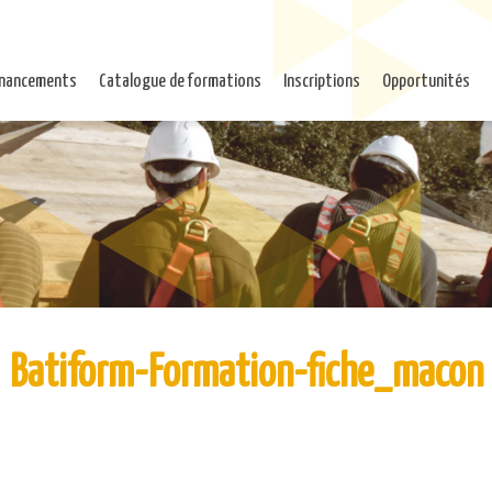
inancements
Catalogue de formations
Inscriptions
Opportunités
Batiform-Formation-fiche_macon