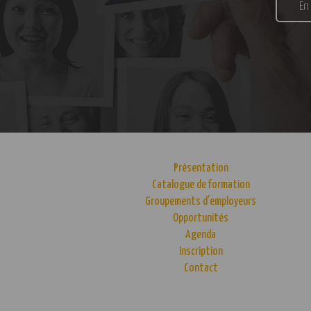
En
Présentation
Catalogue de formation
Groupements d’employeurs
Opportunités
Agenda
Inscription
Contact