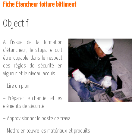
CATALOGUE DE FORMATIONS
Fiche Etancheur toiture bâtiment
NOS FORMATIONS PAR MÉTIER
NOS FORMATIONS SÉCURITÉ
Objectif
NOS PERFECTIONNEMENTS PAR MÉTIER
NOS FORMATIONS SUR DEMANDE
A l’issue de la formation
d’étancheur, le stagiaire doit
INSCRIPTIONS
être capable dans le respect
NOS MODALITÉS D’ACCÈS
des règles de sécurité en
vigueur et le niveau acquis :
OPPORTUNITÉS
– Lire un plan
AGENDA
– Préparer le chantier et les
éléments de sécurité
– Approvisionner le poste de travail
– Mettre en œuvre les matériaux et produits