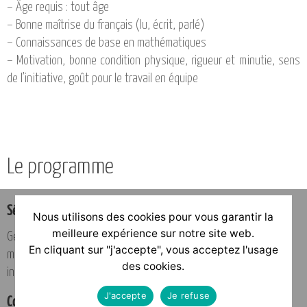
– Âge requis : tout âge
– Bonne maîtrise du français (lu, écrit, parlé)
– Connaissances de base en mathématiques
– Motivation, bonne condition physique, rigueur et minutie, sens
de l’initiative, goût pour le travail en équipe
Le programme
Sécurité
Nous utilisons des cookies pour vous garantir la
meilleure expérience sur notre site web.
Gestes et postures, normes et réglementation, utilisation du
En cliquant sur "j'accepte", vous acceptez l'usage
matériel pour travaux en hauteur sur le chantier, formation
des cookies.
incendie
J'accepte
Je refuse
Connaissances techniques