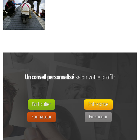
CATALOGUE DE FORMATIONS
NOS FORMATIONS PAR MÉTIER
NOS FORMATIONS SÉCURITÉ
NOS PERFECTIONNEMENTS PAR MÉTIER
NOS FORMATIONS SUR DEMANDE
INSCRIPTIONS
NOS MODALITÉS D’ACCÈS
Un conseil personnalisé
selon votre profil :
OPPORTUNITÉS
AGENDA
Particulier
Entreprise
Formateur
Financeur