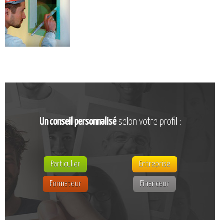
CATALOGUE DE FORMATIONS
NOS FORMATIONS PAR MÉTIER
NOS FORMATIONS SÉCURITÉ
NOS PERFECTIONNEMENTS PAR MÉTIER
NOS FORMATIONS SUR DEMANDE
INSCRIPTIONS
NOS MODALITÉS D’ACCÈS
Un conseil personnalisé
selon votre profil :
OPPORTUNITÉS
AGENDA
Particulier
Entreprise
Formateur
Financeur