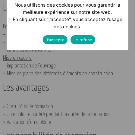
Nous utilisons des cookies pour vous garantir la
Le programme
meilleure expérience sur notre site web.
En cliquant sur "j'accepte", vous acceptez l'usage
Présentation du métier
des cookies.
– Sécurité et prévention
J'accepte
Je refuse
– Connaissance des matériaux et du matériel
– Connaissance des D.T.U.
Mise en œuvre
– implantation de l’ouvrage
– Mise en place des différents éléments de construction
Les avantages
> Gratuité de la formation
> Un emploi rémunéré pendant la durée de la formation
> Validation d’un diplôme