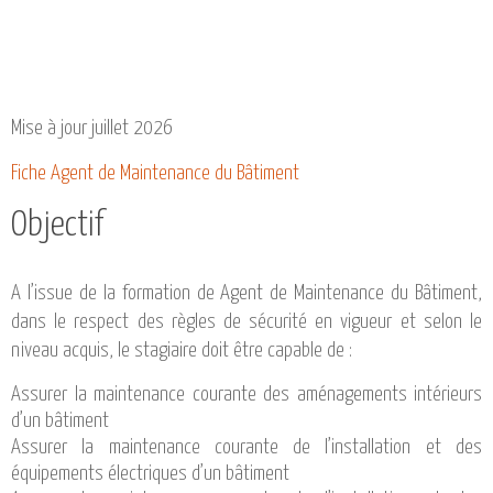
CATALOGUE DE FORMATIONS
NOS FORMATIONS PAR MÉTIER
NOS FORMATIONS SÉCURITÉ
NOS PERFECTIONNEMENTS PAR MÉTIER
Mise à jour juillet 2026
NOS FORMATIONS SUR DEMANDE
Fiche Agent de Maintenance du Bâtiment
INSCRIPTIONS
Objectif
NOS MODALITÉS D’ACCÈS
OPPORTUNITÉS
A l’issue de la formation de Agent de Maintenance du Bâtiment,
dans le respect des règles de sécurité en vigueur et selon le
AGENDA
niveau acquis, le stagiaire doit être capable de :
Assurer la maintenance courante des aménagements intérieurs
d’un bâtiment
Assurer la maintenance courante de l’installation et des
équipements électriques d’un bâtiment