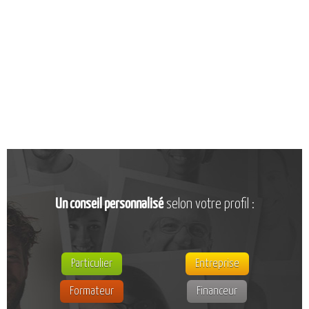
CATALOGUE DE FORMATIONS
NOS FORMATIONS PAR MÉTIER
NOS FORMATIONS SÉCURITÉ
NOS PERFECTIONNEMENTS PAR MÉTIER
NOS FORMATIONS SUR DEMANDE
INSCRIPTIONS
NOS MODALITÉS D’ACCÈS
OPPORTUNITÉS
Un conseil personnalisé
selon votre profil :
AGENDA
Particulier
Entreprise
Formateur
Financeur