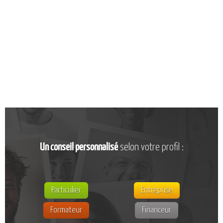
CATALOGUE DE FORMATIONS
NOS FORMATIONS PAR MÉTIER
NOS FORMATIONS SÉCURITÉ
NOS PERFECTIONNEMENTS PAR MÉTIER
NOS FORMATIONS SUR DEMANDE
INSCRIPTIONS
NOS MODALITÉS D’ACCÈS
OPPORTUNITÉS
Un conseil personnalisé
selon votre profil :
AGENDA
Particulier
Entreprise
Formateur
Financeur