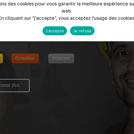
ons des cookies pour vous garantir la meilleure expérience su
web.
En cliquant sur "j'accepte", vous acceptez l'usage des cookies
alisé
selon votre profil :
J'accepte
Je refuse
Formateur
Financeur
 savoir plus