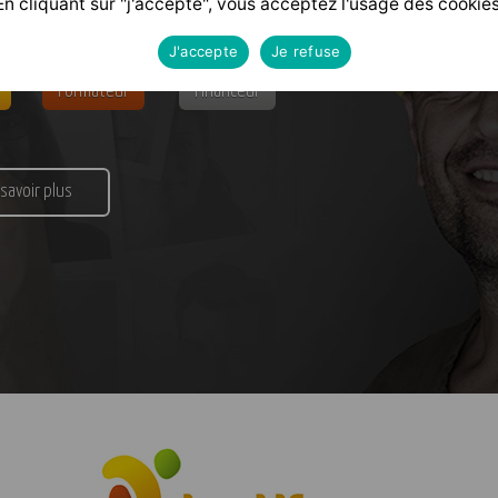
En cliquant sur "j'accepte", vous acceptez l'usage des cookies
J'accepte
Je refuse
Formateur
Financeur
 savoir plus