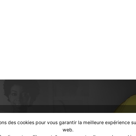
ons des cookies pour vous garantir la meilleure expérience su
alisé
selon votre profil :
web.