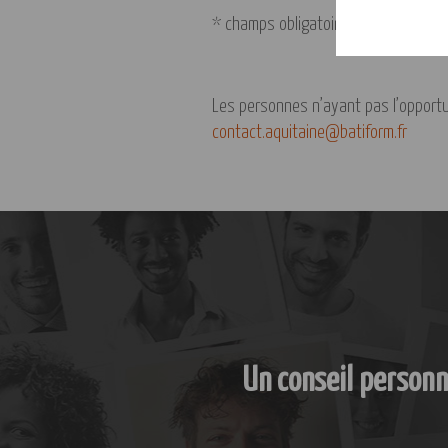
* champs obligatoires
Les personnes n’ayant pas l’opportun
contact.aquitaine@batiform.fr
Un conseil personn