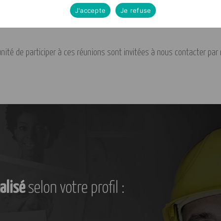
J'accepte
Je refuse
ité de participer à ces réunions sont invitées à nous contacter par m
alisé
selon votre profil :