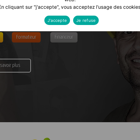
alisé
selon votre profil :
En cliquant sur "j'accepte", vous acceptez l'usage des cookies
J'accepte
Je refuse
Formateur
Financeur
 savoir plus