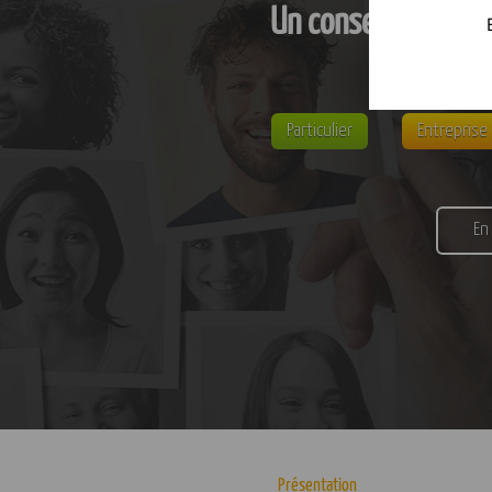
Un conseil personn
Particulier
Entreprise
En
Présentation