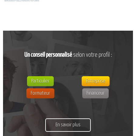
CATALOGUE DE FORMATIONS
NOS FORMATIONS PAR MÉTIER
NOS FORMATIONS SÉCURITÉ
NOS PERFECTIONNEMENTS PAR MÉTIER
NOS FORMATIONS SUR DEMANDE
INSCRIPTIONS
Un conseil personnalisé
selon votre profil :
NOS MODALITÉS D’ACCÈS
OPPORTUNITÉS
Particulier
Entreprise
AGENDA
Formateur
Financeur
En savoir plus