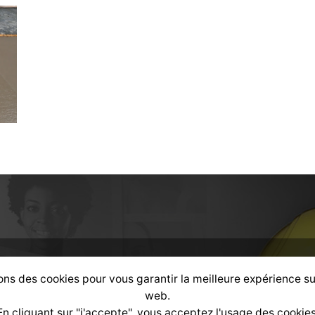
ons des cookies pour vous garantir la meilleure expérience su
alisé
selon votre profil :
web.
En cliquant sur "j'accepte", vous acceptez l'usage des cookies