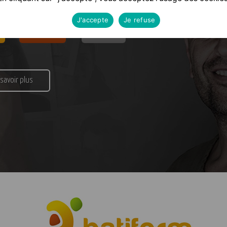
J'accepte
Je refuse
Formateur
Financeur
 savoir plus