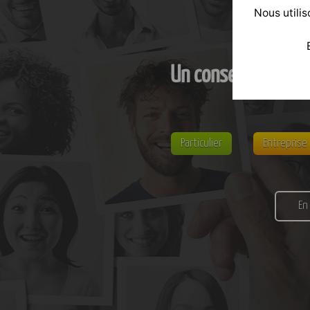
Nous utilis
Un conseil personn
Particulier
Entreprise
En