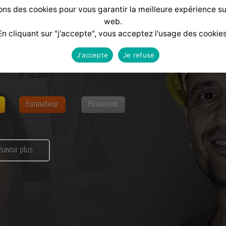
ons des cookies pour vous garantir la meilleure expérience su
web.
En cliquant sur "j'accepte", vous acceptez l'usage des cookies
alisé
selon votre profil :
J'accepte
Je refuse
Formateur
Financeur
 savoir plus