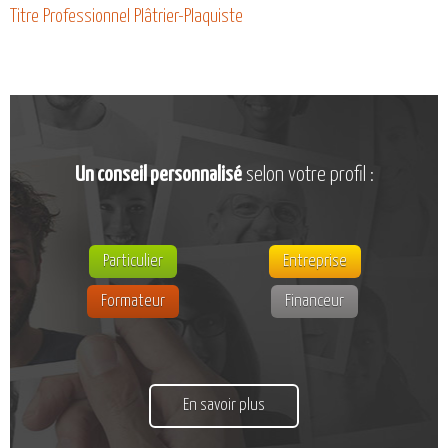
CATALOGUE DE FORMATIONS
Titre Professionnel Plâtrier-Plaquiste
NOS FORMATIONS PAR MÉTIER
NOS FORMATIONS SÉCURITÉ
NOS PERFECTIONNEMENTS PAR MÉTIER
NOS FORMATIONS SUR DEMANDE
Un conseil personnalisé
selon votre profil :
INSCRIPTIONS
NOS MODALITÉS D’ACCÈS
OPPORTUNITÉS
Particulier
Entreprise
AGENDA
Formateur
Financeur
En savoir plus