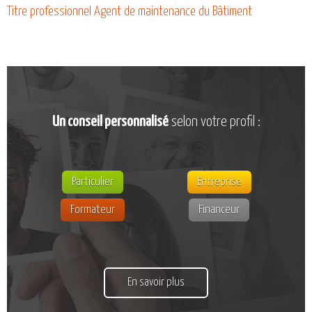
CATALOGUE DE FORMATIONS
Titre professionnel Agent de maintenance du Bâtiment
NOS FORMATIONS PAR MÉTIER
NOS FORMATIONS SÉCURITÉ
NOS PERFECTIONNEMENTS PAR MÉTIER
NOS FORMATIONS SUR DEMANDE
Un conseil personnalisé
selon votre profil :
INSCRIPTIONS
NOS MODALITÉS D’ACCÈS
OPPORTUNITÉS
Particulier
Entreprise
AGENDA
Formateur
Financeur
En savoir plus