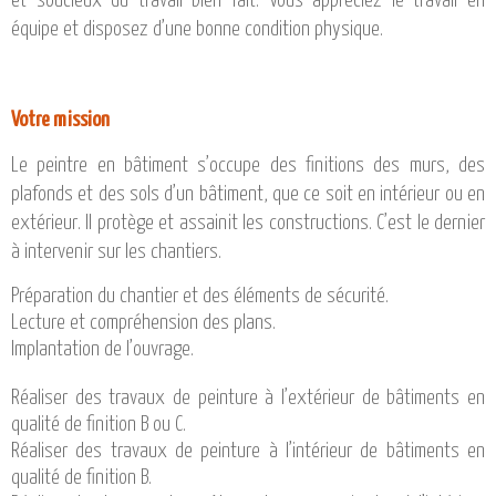
et soucieux du travail bien fait. Vous appréciez le travail en
CATALOGUE DE FORMATIONS
équipe et disposez d’une bonne condition physique.
NOS FORMATIONS PAR MÉTIER
NOS FORMATIONS SÉCURITÉ
NOS PERFECTIONNEMENTS PAR MÉTIER
Votre mission
NOS FORMATIONS SUR DEMANDE
Le peintre en bâtiment s’occupe des finitions des murs, des
plafonds et des sols d’un bâtiment, que ce soit en intérieur ou en
INSCRIPTIONS
extérieur. Il protège et assainit les constructions. C’est le dernier
NOS MODALITÉS D’ACCÈS
à intervenir sur les chantiers.
OPPORTUNITÉS
Préparation du chantier et des éléments de sécurité.
Lecture et compréhension des plans.
AGENDA
Implantation de l’ouvrage.
Réaliser des travaux de peinture à l’extérieur de bâtiments en
qualité de finition B ou C.
Réaliser des travaux de peinture à l’intérieur de bâtiments en
qualité de finition B.