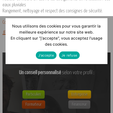
eaux pluviales
Rangement, nettoyage et respect des consignes de sécurité.
Couvreur – Zingueur
Nous utilisons des cookies pour vous garantir la
meilleure expérience sur notre site web.
JE POSTULE
En cliquant sur "j'accepte", vous acceptez l'usage
des cookies.
J'accepte
Je refuse
Un conseil personnalisé
selon votre profil :
Particulier
Entreprise
Formateur
Financeur