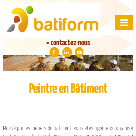
PRÉSENTATION
> contactez-nous
NOS ENGAGEMENTS MUTUELS
NOS PERFORMANCES
PARTENAIRES
ACCÈS & FINANCEMENTS
Peintre en Bâtiment
LE CONTRAT DE PROFESSIONNALISATION
LE CONTRAT D’APPRENTISSAGE
LA FORMATION CONTINUE
NOS PRIX
PROGRESSION DE LA FORMATION ET EXAMENS
Motivé par les métiers du bâtiment, vous êtes rigoureux, organisé