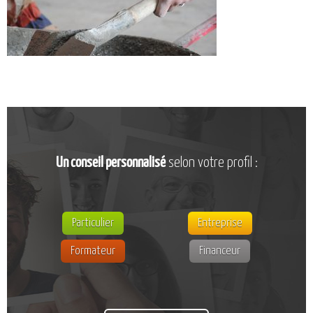
CATALOGUE DE FORMATIONS
NOS FORMATIONS PAR MÉTIER
NOS FORMATIONS SÉCURITÉ
NOS PERFECTIONNEMENTS PAR MÉTIER
NOS FORMATIONS SUR DEMANDE
INSCRIPTIONS
NOS MODALITÉS D’ACCÈS
Un conseil personnalisé
selon votre profil :
OPPORTUNITÉS
AGENDA
Particulier
Entreprise
Formateur
Financeur