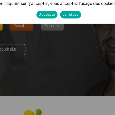
alisé
selon votre profil :
En cliquant sur "j'accepte", vous acceptez l'usage des cookies
J'accepte
Je refuse
Formateur
Financeur
 savoir plus