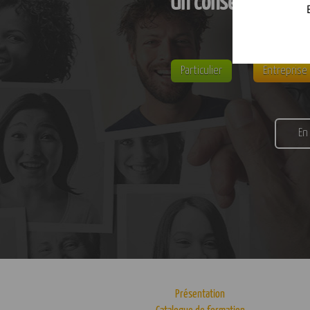
Un conseil personn
Particulier
Entreprise
En
Présentation