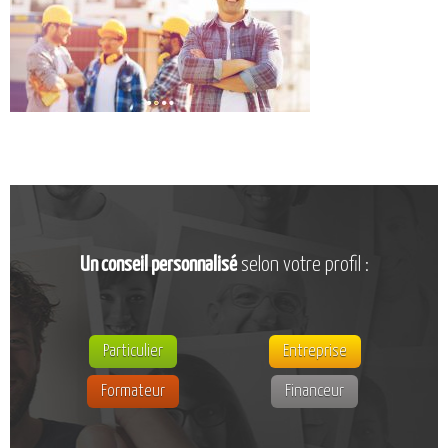
CATALOGUE DE FORMATIONS
NOS FORMATIONS PAR MÉTIER
NOS FORMATIONS SÉCURITÉ
NOS PERFECTIONNEMENTS PAR MÉTIER
NOS FORMATIONS SUR DEMANDE
INSCRIPTIONS
NOS MODALITÉS D’ACCÈS
OPPORTUNITÉS
Un conseil personnalisé
selon votre profil :
AGENDA
Particulier
Entreprise
Formateur
Financeur