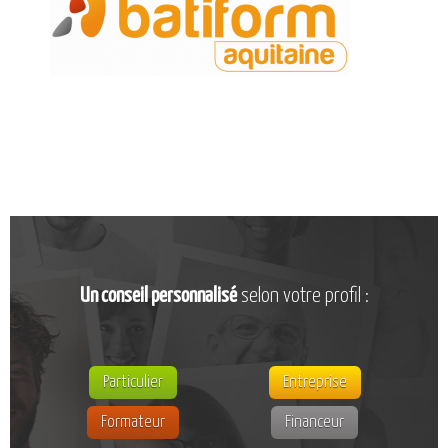
CATALOGUE DE FORMATIONS
NOS FORMATIONS PAR MÉTIER
NOS FORMATIONS SÉCURITÉ
NOS PERFECTIONNEMENTS PAR MÉTIER
NOS FORMATIONS SUR DEMANDE
INSCRIPTIONS
NOS MODALITÉS D’ACCÈS
OPPORTUNITÉS
Un conseil personnalisé
selon votre profil :
AGENDA
Particulier
Entreprise
Formateur
Financeur