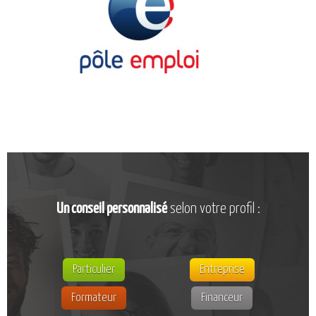
CATALOGUE DE FORMATIONS
NOS FORMATIONS PAR MÉTIER
NOS FORMATIONS SÉCURITÉ
NOS PERFECTIONNEMENTS PAR MÉTIER
NOS FORMATIONS SUR DEMANDE
INSCRIPTIONS
NOS MODALITÉS D’ACCÈS
OPPORTUNITÉS
Un conseil personnalisé
selon votre profil :
AGENDA
Particulier
Entreprise
Formateur
Financeur