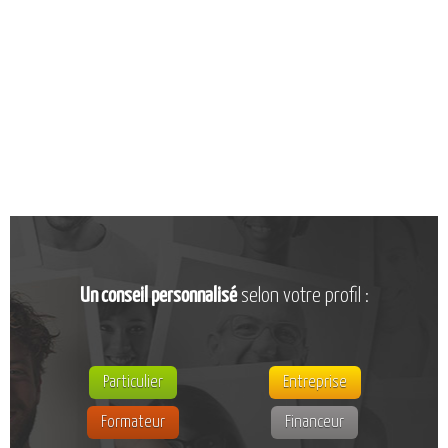
CATALOGUE DE FORMATIONS
NOS FORMATIONS PAR MÉTIER
NOS FORMATIONS SÉCURITÉ
NOS PERFECTIONNEMENTS PAR MÉTIER
NOS FORMATIONS SUR DEMANDE
INSCRIPTIONS
NOS MODALITÉS D’ACCÈS
OPPORTUNITÉS
Un conseil personnalisé
selon votre profil :
AGENDA
Particulier
Entreprise
Formateur
Financeur