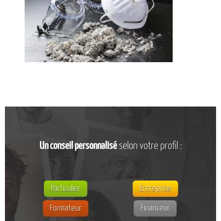
CATALOGUE DE FORMATIONS
NOS FORMATIONS PAR MÉTIER
NOS FORMATIONS SÉCURITÉ
NOS PERFECTIONNEMENTS PAR MÉTIER
NOS FORMATIONS SUR DEMANDE
INSCRIPTIONS
NOS MODALITÉS D’ACCÈS
OPPORTUNITÉS
Un conseil personnalisé
selon votre profil :
AGENDA
Particulier
Entreprise
Formateur
Financeur