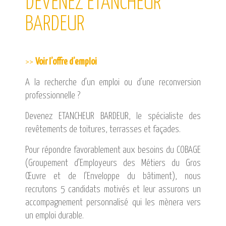
DEVENEZ ETANCHEUR
CATALOGUE DE FORMATIONS
BARDEUR
NOS FORMATIONS PAR MÉTIER
NOS FORMATIONS SÉCURITÉ
NOS PERFECTIONNEMENTS PAR MÉTIER
>>
Voir l’offre d’emploi
NOS FORMATIONS SUR DEMANDE
A la recherche d’un emploi ou d’une reconversion
INSCRIPTIONS
professionnelle ?
NOS MODALITÉS D’ACCÈS
Devenez ETANCHEUR BARDEUR, le spécialiste des
revêtements de toitures, terrasses et façades.
OPPORTUNITÉS
AGENDA
Pour répondre favorablement aux besoins du COBAGE
(Groupement d’Employeurs des Métiers du Gros
Œuvre et de l’Enveloppe du bâtiment), nous
recrutons 5 candidats motivés et leur assurons un
accompagnement personnalisé qui les mènera vers
un emploi durable.